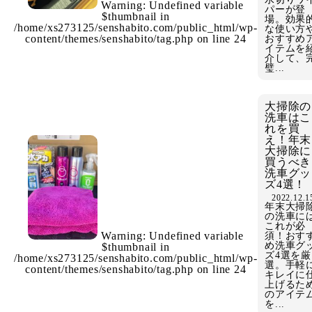
Warning
: Undefined variable
パーが登
$thumbnail in
場。効果
/home/xs273125/senshabito.com/public_html/wp-
な使い方
content/themes/senshabito/tag.php
on line
24
おすすめ
イテムを
介して、
璧...
大掃除の
洗車はこ
れを買
え！年末
大掃除に
買うべき
洗車グッ
ズ4選！
2022.12.1
年末大掃
の洗車に
これが必
Warning
: Undefined variable
須！おす
め洗車グ
$thumbnail in
ズ4選を厳
/home/xs273125/senshabito.com/public_html/wp-
選。手軽
content/themes/senshabito/tag.php
on line
24
キレイに
上げるた
のアイテ
を...