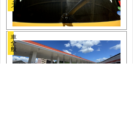
ス
車
全
般