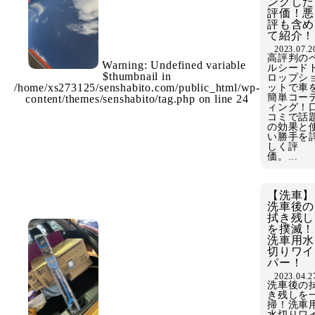
ングした
評価！悪
評も含め
て紹介！
2023.07.2
高評判の
Warning
: Undefined variable
ルシード
$thumbnail in
ロップシ
/home/xs273125/senshabito.com/public_html/wp-
ットで車
簡単コー
content/themes/senshabito/tag.php
on line
24
ィング！
コミで話
の効果と
い勝手を
しく評
価。...
【洗車】
洗車後の
拭き残し
を撲滅！
洗車用水
切りワイ
パー！
2023.04.2
洗車後の
き残しを
掃！洗車
水切りワ