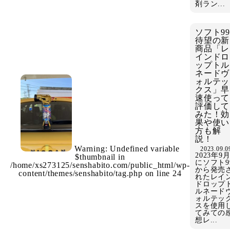
剤ラン...
ソフト99
待望の新
商品「レ
インドロ
ップトル
ネードヴ
ォルテッ
クス」早
速使って
評価して
みた！効
果や使い
方も解
説！
Warning
: Undefined variable
2023.09.0
2023年9
$thumbnail in
にソフト9
/home/xs273125/senshabito.com/public_html/wp-
から発売
content/themes/senshabito/tag.php
on line
24
れたレイ
ドロップ
ルネード
ォルテッ
スを使用
てみての
想レ...