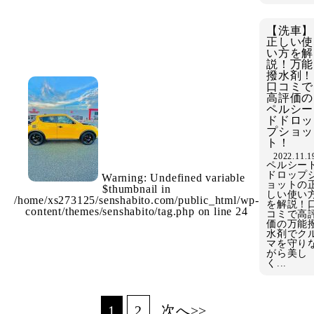
【洗車】
正しい使
い方を解
説！万能
撥水剤！
口コミで
高評価の
ペルシー
ドドロッ
プショッ
ト！
2022.11.1
ペルシー
ドロップ
Warning
: Undefined variable
ョットの
$thumbnail in
しい使い
/home/xs273125/senshabito.com/public_html/wp-
を解説！
content/themes/senshabito/tag.php
on line
24
コミで高
価の万能
水剤でク
マを守り
がら美し
く...
1
2
次へ>>