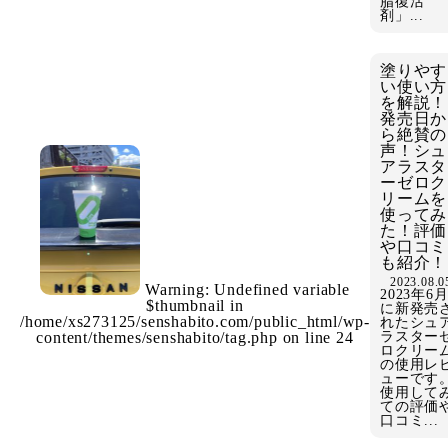
脂復活
剤」...
塗りやす
い使い方
を解説！
発売日か
ら絶賛の
声！シュ
アラスタ
ーゼロク
リームを
使ってみ
た！評価
や口コミ
も紹介！
2023.08.0
Warning
: Undefined variable
2023年6
$thumbnail in
に新発売
/home/xs273125/senshabito.com/public_html/wp-
れたシュ
content/themes/senshabito/tag.php
on line
24
ラスター
ロクリー
の使用レ
ューです
使用して
ての評価
口コミ...