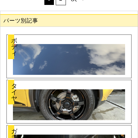
パーツ別記事
ボ
デ
ィ
タ
イ
ヤ
ガ
ラ