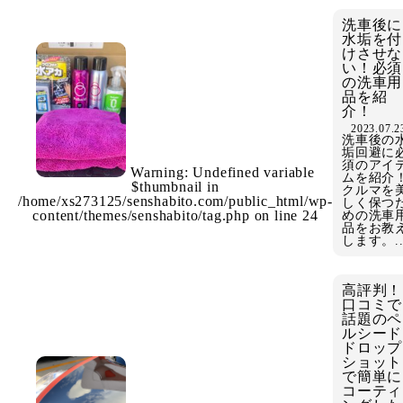
洗車後に
水垢を付
けさせな
い！必須
の洗車用
品を紹
介！
2023.07.2
洗車後の
垢回避に
須のアイ
Warning
: Undefined variable
ムを紹介
$thumbnail in
クルマを
/home/xs273125/senshabito.com/public_html/wp-
しく保つ
content/themes/senshabito/tag.php
on line
24
めの洗車
品をお教
します。..
高評判！
口コミで
話題のペ
ルシード
ドロップ
ショット
で簡単に
コーティ