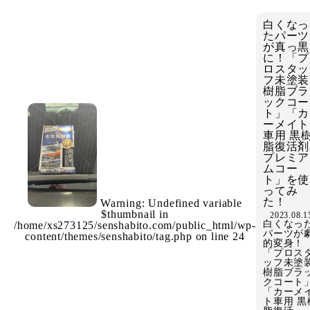
白くなっ
たパーツ
が真っ黒
に！「プ
ロスタッ
フ未塗装
樹脂ブラ
ックコー
ト」「カ
ーメイト
車用 黒
脂復活剤
プレミア
ムコー
ト」を使
ってみ
た！
Warning
: Undefined variable
$thumbnail in
2023.08.1
白くなっ
/home/xs273125/senshabito.com/public_html/wp-
パーツが
content/themes/senshabito/tag.php
on line
24
的変身！
「プロス
ッフ未塗
樹脂ブラ
クコート
「カーメ
ト車用 黒