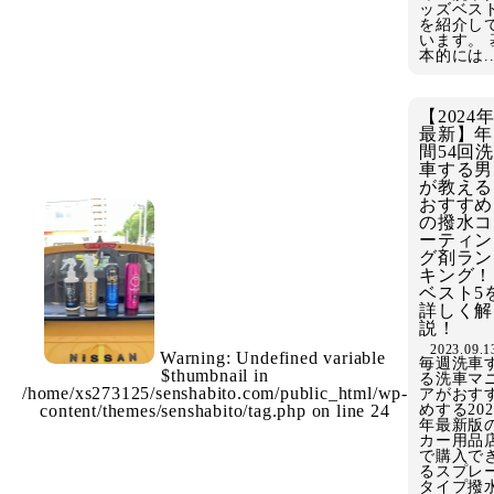
ッズベス
を紹介し
います。 
本的には..
【2024
最新】年
間54回洗
車する男
が教える
おすすめ
の撥水コ
ーティン
グ剤ラン
キング！
ベスト5
詳しく解
説！
2023.09.1
Warning
: Undefined variable
毎週洗車
$thumbnail in
る洗車マ
/home/xs273125/senshabito.com/public_html/wp-
アがおす
content/themes/senshabito/tag.php
on line
24
めする202
年最新版
カー用品
で購入で
るスプレ
タイプ撥