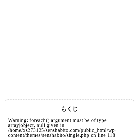
もくじ
Warning
: foreach() argument must be of type
array|object, null given in
/home/xs273125/senshabito.com/public_html/wp-
content/themes/senshabito/single.php
on line
118