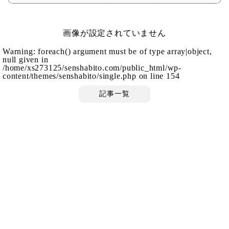
画像が設定されていません
Warning
: foreach() argument must be of type array|object,
null given in
/home/xs273125/senshabito.com/public_html/wp-
content/themes/senshabito/single.php
on line
154
記事一覧