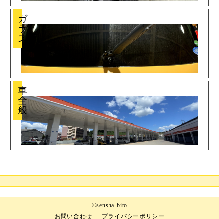
ガ
ラ
ス
車
全
般
©sensha-bito
お問い合わせ
プライバシーポリシー