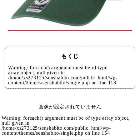
もくじ
Warning
: foreach() argument must be of type
array|object, null given in
/home/xs273125/senshabito.com/public_html/wp-
content/themes/senshabito/single.php
on line
118
画像が設定されていません
Warning
: foreach() argument must be of type array|object,
null given in
/home/xs273125/senshabito.com/public_html/wp-
content/themes/senshabito/single.php
on line
154