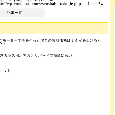
ml/wp-content/themes/senshabito/single.php
on line
154
記事一覧
グモーターで車を売った場合の買取価格は？査定を上げるた
介！
L 窓ガラス用水アカとりパッドで簡単に窓ガ...
ショット