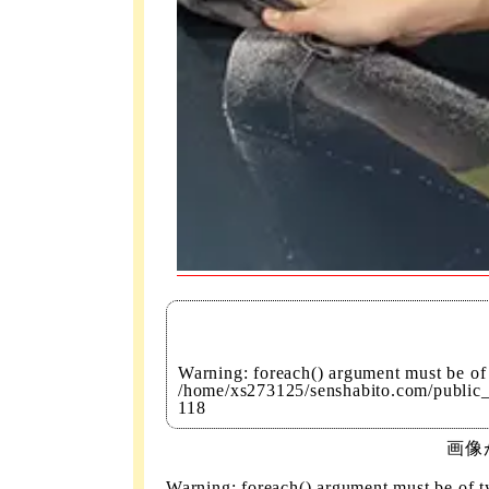
Warning
: foreach() argument must be of 
/home/xs273125/senshabito.com/public_
118
画像
Warning
: foreach() argument must be of ty