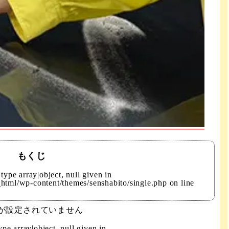
もくじ
type array|object, null given in
html/wp-content/themes/senshabito/single.php
on line
が設定されていません
pe array|object, null given in